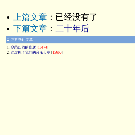
上篇文章
：已经没有了
下篇文章
：
二十年后
□- 本周热门文章
1.
乡愁四韵的伤逝
[
16174
]
2.
谁虚拟了我们的音乐天空
[
15660
]