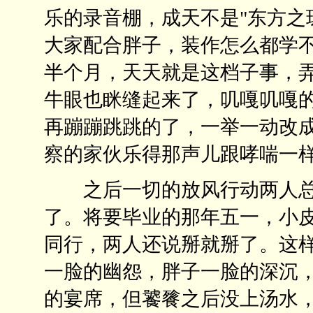
乐的录音棚，成天不是"东方之
大家配合胖子，装作怎么都学
半个月，天天就是这档子事，
牛眼也眯缝起来了，叽嘎叽嘎
再蹦蹦跳跳的了，一举一动改
察的家伙乐得那声儿跟哮喘一样
之后一切的放风行动两人总
了。将要毕业的那年五一，小
同行，两人还说掰就掰了。这
一脸的幽怨，胖子一脸的深沉
的宴席，但饕餮之后没上汤水