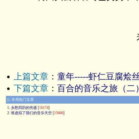
上篇文章
：
童年-----虾仁豆腐烩
下篇文章
：
百合的音乐之旅（二）-
□- 本周热门文章
1.
乡愁四韵的伤逝
[
16174
]
2.
谁虚拟了我们的音乐天空
[
15660
]