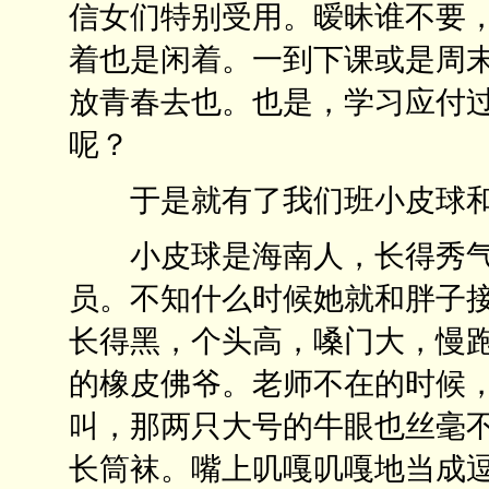
信女们特别受用。暧昧谁不要，
着也是闲着。一到下课或是周
放青春去也。也是，学习应付
呢？
于是就有了我们班小皮球和
小皮球是海南人，长得秀气
员。不知什么时候她就和胖子
长得黑，个头高，嗓门大，慢
的橡皮佛爷。老师不在的时候
叫，那两只大号的牛眼也丝毫
长筒袜。嘴上叽嘎叽嘎地当成