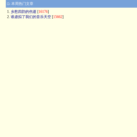
□- 本周热门文章
1.
乡愁四韵的伤逝
[
16176
]
2.
谁虚拟了我们的音乐天空
[
15662
]