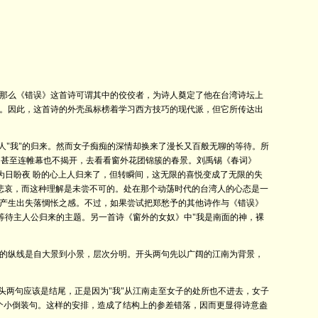
那么《错误》这首诗可谓其中的佼佼者，为诗人奠定了他在台湾诗坛上
。因此，这首诗的外壳虽标榜着学习西方技巧的现代派，但它所传达出
人"我"的归来。然而女子痴痴的深情却换来了漫长又百般无聊的等待。所
"，甚至连帷幕也不揭开，去看看窗外花团锦簇的春景。刘禹锡《春词》
为日盼夜 盼的心上人归来了，但转瞬间，这无限的喜悦变成了无限的失
归的悲哀，而这种理解是未尝不可的。处在那个动荡时代的台湾人的心态是一
产生出失落惆怅之感。不过，如果尝试把郑愁予的其他诗作与《错误》
等待主人公归来的主题。另一首诗《窗外的女奴》中"我是南面的神，裸
的纵线是自大景到小景，层次分明。开头两句先以广阔的江南为背景，
头两句应该是结尾，正是因为"我"从江南走至女子的处所也不进去，女子
一个小倒装句。这样的安排，造成了结构上的参差错落，因而更显得诗意盎