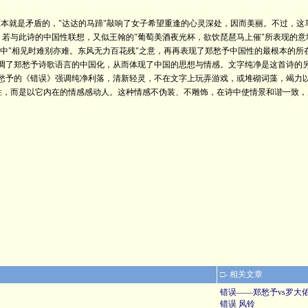
原本就是矛盾的，"达达的马蹄"敲响了女子希望重逢的心灵深处，因而美丽。不过，
若与此诗的中国性联想，又似王翰的"葡萄美酒夜光杯，欲饮琵琶马上催"所表现的意
无题》中"相见时难别亦难。东风无力百花残"之意，再再表现了郑愁予中国性的最根本
调了郑愁予诗歌语言的中国化，从而体现了中国的思想与情感。文字纯净是这首诗的
郑愁予的《错误》强调纯净利落，清新轻灵，不在文字上玩弄游戏，或堆砌词藻，竭力
胜，而是以它内在的情感感动人。这种情感不伪装、不雕饰，在诗中使情景和谐一致，
□- 相关文章
错误——郑愁予vs罗大
错误 风铃