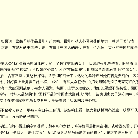
。如果说，郑愁予的作品最能引起共鸣、最能打动人心灵深处的地方，莫过于美与情，
。这是一首绝对的中国诗，是一首属于中国人的诗，讲着一个永恒、美丽的中国的故事
主人公"我"骑着马周游江南，留下了独守空闺的女子，日以继夜地等待着、盼望着情
飞舞的春天的"柳絮"；所以她的心是"小小的窗扉紧掩"，时刻留意着青石道上的"跫音
之妙，含蓄不露，又悠长深远。终于"我"回来了，达达的马蹄声对她而言是美丽的，因
弄了她，就好像上天捉弄了她一样。 或许，有些人会把诗中的"我"理解为浪子无家可
着有一天能回到故乡，与亲人团聚。然而，由于政治缘故，他们的愿望不能实现，因而
等待，对妇人是好的"和"因我不是常常回家大那种人"两行，皆表现出女子深守闺中，
了女子在冷清寂寞的悠长岁月中，空等着男子归来的凄凉心境。
巧不仅被人称道，更被人在口头上传诵。从结构上看，隐含着纵横两条线索。明显可见
破前面一片寂静的马蹄声。
独钓江心的小景上的空间处理，颇有相似之处，将诗情层层推向高潮。从横线来看，开
该是"我不是归人，是个过客"，所以"我达达的马蹄是美丽的错误"，在这里诗人用了