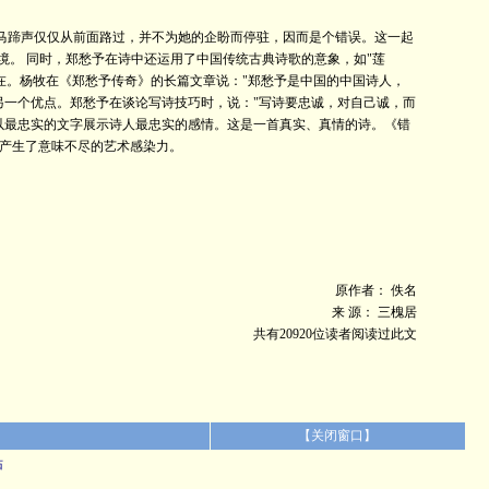
这马蹄声仅仅从前面路过，并不为她的企盼而停驻，因而是个错误。这一起
境。 同时，郑愁予在诗中还运用了中国传统古典诗歌的意象，如"莲
的所在。杨牧在《郑愁予传奇》的长篇文章说："郑愁予是中国的中国诗人，
另一个优点。郑愁予在谈论写诗技巧时，说："写诗要忠诚，对自己诚，而
以最忠实的文字展示诗人最忠实的感情。这是一首真实、真情的诗。《错
产生了意味不尽的艺术感染力。
原作者： 佚名
来 源： 三槐居
共有20920位读者阅读过此文
【
关闭窗口
】
佑