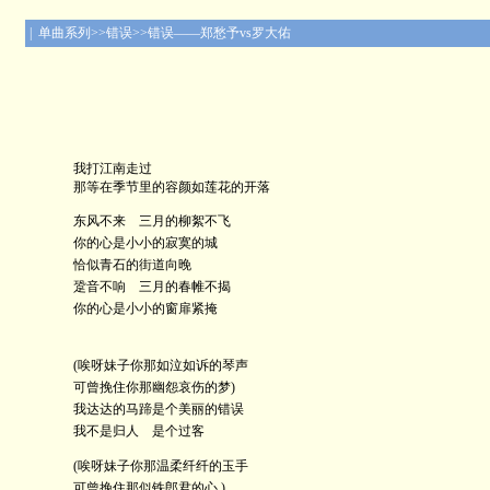
| 单曲系列>>错误>>错误——郑愁予vs罗大佑
我打江南走过
那等在季节里的容颜如莲花的开落
东风不来 三月的柳絮不飞
你的心是小小的寂寞的城
恰似青石的街道向晚
跫音不响 三月的春帷不揭
你的心是小小的窗扉紧掩
(唉呀妹子你那如泣如诉的琴声
可曾挽住你那幽怨哀伤的梦)
我达达的马蹄是个美丽的错误
我不是归人 是个过客
(唉呀妹子你那温柔纤纤的玉手
可曾挽住那似铁郎君的心 )