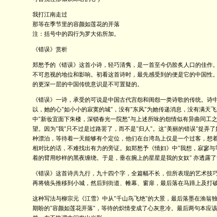
我打江南走过
那等在季节里的容颜如莲花的开落
注：括号中的四行为罗大佑所加。
《错误》赏析
郑愁予的《错误》这首小诗，轻巧清隽，是一首至今仍脍炙人口的佳作
不可忽视的地位和影响。初看这首诗时，最先感受到的便是它的中国性
的更深一层的中国传统意识是不可置疑的。
《错误》一诗，承受的可说是中国古代宫怨和闺怨一类诗歌的传统。诗中
以，她的心"如小小的寂寞的城"，没有"东风"为她传递消息，没有满天
中"新妆宜面下朱楼，深锁春光一院愁"与上述所咏的怨情似有异曲同工
望。因为"我"只不过是过路罢了，而不是"归人"。这"美丽的错误"捉
种漂泊，等待着一天能够有个定位，他们在台湾岛上仅是一个过客，想
相对比的话，不难找出有力的旁证。如郑愁予《情妇》中"我想，寂寥与
着的臂用纱样的黑夜缠绕。于是，垂在腕上的星星是我的女奴" 亦透露
《错误》这首诗共九行，九十四个字，全篇幅不长，但所表现的艺术技
再将镜头推移到小城，然后到街道、帷幕、窗扉，最后落在马蹄上及打
这种写法与柳宗元《江雪》中从"千山鸟飞绝"的大景，最后落墨在渔翁
期盼的"容颜如莲花开落"，等待的炽情变成了心灰意冷。最后两句本应