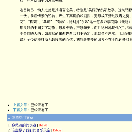
然，在不协调中闪发出光彩。
这首诗另一动人之处是其语言之美，特别是"美丽的错误"数字。这句话
一伏，前后情景的逆转，产生了高度的戏剧性，更形成了清劲跌宕之势。
花"、"柳絮"、"马蹄"、"春帏"，特别是"东风"这一意象取李商隐《
用良好的中国文字写作，形象准确，声籁华美，而且绝对地现代的"，强
不是唬唬人的，如果写的东西连自己都不确定，那就是不忠实。"因而
误》至今仍能打动无数读者的心弦，我想最重要的因素不在于以词藻取
上篇文章
：已经没有了
下篇文章
：已经没有了
□- 本周热门文章
1.
乡愁四韵的伤逝
[
16178
]
2.
谁虚拟了我们的音乐天空
[
15662
]