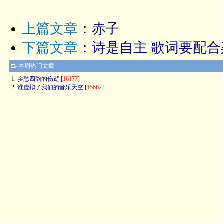
上篇文章
：
赤子
下篇文章
：
诗是自主 歌词要配合
□- 本周热门文章
1.
乡愁四韵的伤逝
[
16177
]
2.
谁虚拟了我们的音乐天空
[
15662
]