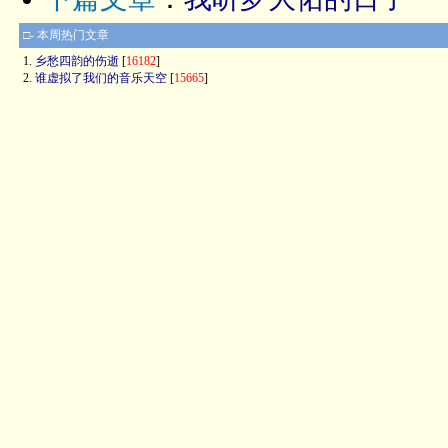
□- 本周热门文章
1.
乡愁四韵的伤逝
[
16182
]
2.
谁虚拟了我们的音乐天空
[
15665
]