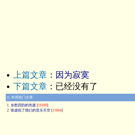
上篇文章
：
因为寂寞
下篇文章
：已经没有了
□- 本周热门文章
1.
乡愁四韵的伤逝
[
16180
]
2.
谁虚拟了我们的音乐天空
[
15664
]