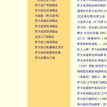
《20世纪罗大佑》
罗大佑 8.26演唱会曲目
罗大佑广州演唱会
罗大佑演唱会揭开面纱
罗大佑北京演唱会
激情岁月罗大佑2005上海
大陆版《昨日遗书》
[北京青年周刊]罗大佑
罗大佑南京演唱会
又见罗大佑（8.7与罗
罗大佑西安演唱会
罗大佑：音乐是心灵沟
罗大佑深圳演唱会
舞女·台北红玫瑰
( 2005-
北京5.27演唱会
记7.22《鲁豫有约》
( 20
罗大佑上海演唱会
梦里有时终须有——大
罗大佑公私兼顾北京行
红人上网：罗大佑&网
罗大佑结束爱情长跑
罗大佑做客边弹边聊:
罗大佑重出江湖
罗大佑开发布会 现场示
《七剑》首映-徐克罗
鄧雨賢音樂會 輕啟時光
《美丽岛》賞析６．啊
罗大佑“之乎者也”演唱
罗大佑旅程中备战北京
罗大佑演唱会定名“之乎
罗大佑只能怀旧？
( 200
第16届台湾金曲奖：