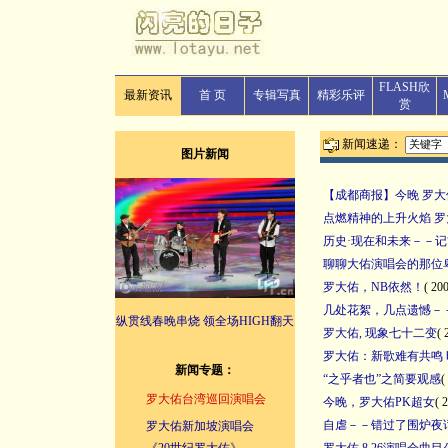
FLASH欣
最新资讯
首 页
专辑写真
精彩乐评
赏
新闻速递：
图片新闻
【成都商报】今晚 罗
点燃精神的上升火焰 
历史·现在和未来－－记
聊聊大佑演唱会的那位
罗大佑，NB依然！
( 20
几处花絮，几点遗憾－－
纵贯线春晚串烧 领全场HIGH翻天
罗大佑, 现象七十二变
( 
罗大佑：新歌难有共鸣
新闻专题：
“之乎者也”之简要观感
(
罗大佑台湾巡回演唱会
今晚，罗大佑PK超女
( 
自虐－－错过了围炉夜
罗大佑新加坡演唱会