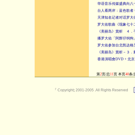
华语音乐传媒盛典向八
台人看两岸：蓝色歌者
天津知名记者对话罗大
罗大佑歌曲《现象七十
《美丽岛》賞析 ４．
播罗大佑「阿辉仔饲狗
罗大佑参加台北凯达格
《美丽岛》賞析－３．
香港演唱會DVD + 北
第
2
页/总
11
页 本页
40
条/
『
Copyright
;
2001-2005 .All Rights Reserved